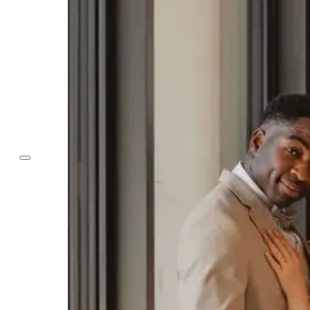
Tagungen & Seminare
Firmenevents
Termine & Veranstaltungen
Frühstück
Frühstücksbuffet
Hotelfrühstück
Freizeit