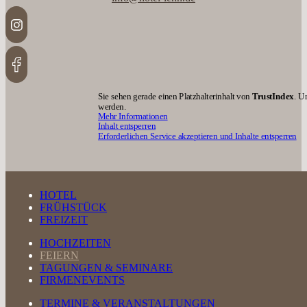
Sie sehen gerade einen Platzhalterinhalt von
TrustIndex
. U
werden.
Mehr Informationen
Inhalt entsperren
Erforderlichen Service akzeptieren und Inhalte entsperren
HOTEL
FRÜHSTÜCK
FREIZEIT
HOCHZEITEN
FEIERN
TAGUNGEN & SEMINARE
FIRMENEVENTS
TERMINE & VERANSTALTUNGEN